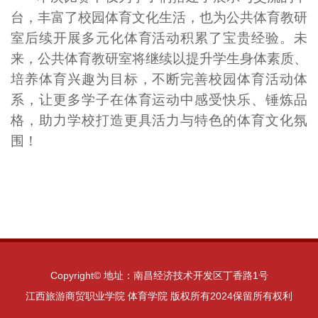
台，丰富了校园体育文化生活，也为公共体育教研
室后续开展多元化体育活动积累了宝贵经验。
未
来，公共体育教研室将继续以提升学生身体素质、
培养体育兴趣为目标，不断完善校园体育活动体
系，让更多学子在体育运动中感受快乐、锤炼品
格，助力学校打造更具活力与特色的体育文化氛
围！
Copyright© 地址：南昌经济技术开发区丁香路1号
江西旅游商贸职业学院 体育学院 版权所有2024保留所有权利