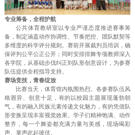
专业筹备，全程护航
公共体育教研室以专业严谨态度推进赛事筹
备，制定涵盖动作协调性、节奏把控、团队默契等
多维度的科学评分规则。赛前开展裁判员培训，确
保评判公平公正公开；同时安排排舞专项教师深入
各学院，从基础步伐纠正到队形创意设计，为参赛
队伍提供全程指导支持。
赛场竞技，青春绽放
比赛当天，体育馆内氛围热烈。各参赛队伍风
格迥异、创意十足，有的以校园主题展现蓬勃朝
气，有的融入民族元素传递文化魅力，有的凭借队
形变换呈现丰富视觉效果。学子们精神饱满、动作
整齐，每一个舞姿都充满力量与美感，现场喝彩
声、掌声此起彼伏。